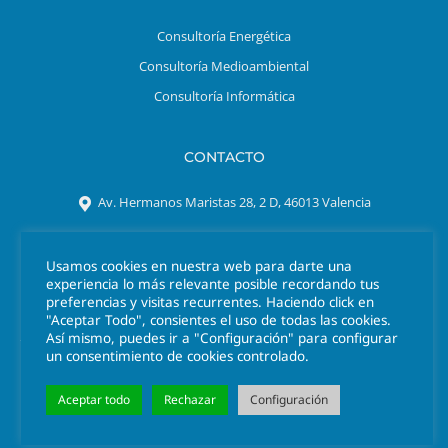
Consultoría Energética
Consultoría Medioambiental
Consultoría Informática
CONTACTO
Av. Hermanos Maristas 28, 2 D, 46013 Valencia
Tel. 963 301 641
Usamos cookies en nuestra web para darte una
azigrene@azigrene.es
experiencia lo más relevante posible recordando tus
preferencias y visitas recurrentes. Haciendo click en
"Aceptar Todo", consientes el uso de todas las cookies.
Así mismo, puedes ir a "Configuración" para configurar
un consentimiento de cookies controlado.
Aceptar todo
Rechazar
Configuración
© 2026 Azigrene
Suscríbete a nuestra newsletter
Información Legal