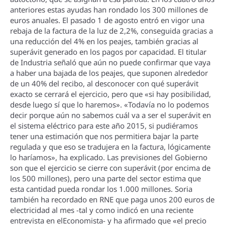
anteriores estas ayudas han rondado los 300 millones de
euros anuales. El pasado 1 de agosto entró en vigor una
rebaja de la factura de la luz de 2,2%, conseguida gracias a
una reducción del 4% en los peajes, también gracias al
superávit generado en los pagos por capacidad. El titular
de Industria señaló que aún no puede confirmar que vaya
a haber una bajada de los peajes, que suponen alrededor
de un 40% del recibo, al desconocer con qué superávit
exacto se cerrará el ejercicio, pero que «si hay posibilidad,
desde luego sí­ que lo haremos». «Todaví­a no lo podemos
decir porque aún no sabemos cuál va a ser el superávit en
el sistema eléctrico para este año 2015, si pudiéramos
tener una estimación que nos permitiera bajar la parte
regulada y que eso se tradujera en la factura, lógicamente
lo harí­amos», ha explicado. Las previsiones del Gobierno
son que el ejercicio se cierre con superávit (por encima de
los 500 millones), pero una parte del sector estima que
esta cantidad pueda rondar los 1.000 millones. Soria
también ha recordado en RNE que paga unos 200 euros de
electricidad al mes -tal y como indicó en una reciente
entrevista en elEconomista- y ha afirmado que «el precio