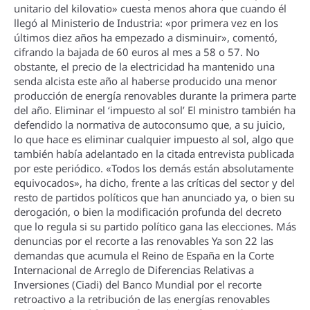
unitario del kilovatio» cuesta menos ahora que cuando él
llegó al Ministerio de Industria: «por primera vez en los
últimos diez años ha empezado a disminuir», comentó,
cifrando la bajada de 60 euros al mes a 58 o 57. No
obstante, el precio de la electricidad ha mantenido una
senda alcista este año al haberse producido una menor
producción de energí­a renovables durante la primera parte
del año. Eliminar el ‘impuesto al sol’ El ministro también ha
defendido la normativa de autoconsumo que, a su juicio,
lo que hace es eliminar cualquier impuesto al sol, algo que
también habí­a adelantado en la citada entrevista publicada
por este periódico. «Todos los demás están absolutamente
equivocados», ha dicho, frente a las crí­ticas del sector y del
resto de partidos polí­ticos que han anunciado ya, o bien su
derogación, o bien la modificación profunda del decreto
que lo regula si su partido polí­tico gana las elecciones. Más
denuncias por el recorte a las renovables Ya son 22 las
demandas que acumula el Reino de España en la Corte
Internacional de Arreglo de Diferencias Relativas a
Inversiones (Ciadi) del Banco Mundial por el recorte
retroactivo a la retribución de las energí­as renovables