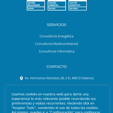
SERVICIOS
Consultoría Energética
Consultoría Medioambiental
Consultoría Informática
CONTACTO
Av. Hermanos Maristas 28, 2 D, 46013 Valencia
Tel. 963 301 641
Usamos cookies en nuestra web para darte una
azigrene@azigrene.es
experiencia lo más relevante posible recordando tus
preferencias y visitas recurrentes. Haciendo click en
"Aceptar Todo", consientes el uso de todas las cookies.
Así mismo, puedes ir a "Configuración" para configurar