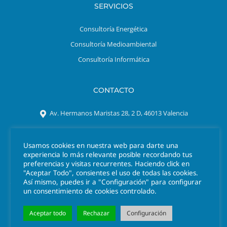
SERVICIOS
Consultoría Energética
Consultoría Medioambiental
Consultoría Informática
CONTACTO
Av. Hermanos Maristas 28, 2 D, 46013 Valencia
Tel. 963 301 641
Usamos cookies en nuestra web para darte una
azigrene@azigrene.es
experiencia lo más relevante posible recordando tus
preferencias y visitas recurrentes. Haciendo click en
"Aceptar Todo", consientes el uso de todas las cookies.
Así mismo, puedes ir a "Configuración" para configurar
un consentimiento de cookies controlado.
Aceptar todo
Rechazar
Configuración
© 2026 Azigrene