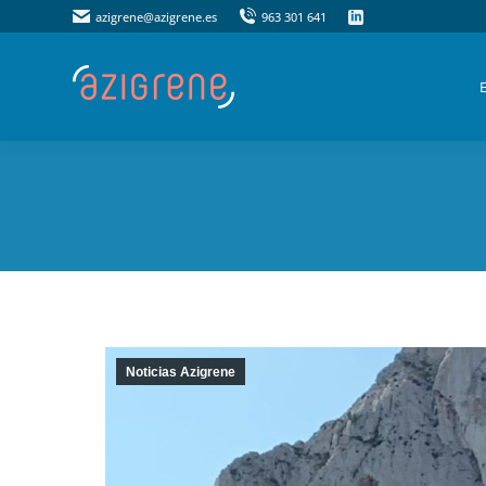
azigrene@azigrene.es
azigrene@azigrene.es
963 301 641
963 301 641
Noticias Azigrene