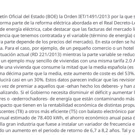
tí­n Oficial del Estado (BOE) la Orden IET/1491/2013 por la que se
forma parte de la reforma eléctrica abordada en el Real Decreto-L
 de energí­a eléctrica, cabe destacar que las facturas del mercad
tencia que tenemos contratada y el variable (término de energí­
 otra parte depende de los precios del mercado). En esta orden s
­a. Para el caso, por ejemplo, de un pequeño comercio o un hotel 
ituación actual (RD 221/2013) mientras la parte variable se reduc
do un ejemplo muy sencillo de viviendas con una misma tarifa 2.0
l de una vivienda que consume la mitad que la media española (e
a décima parte que la media, este aumento de coste es del 53%. 
educirá casi en un 30%. Estos datos parecen indicar que las revis
 vez de premiar a aquellos que -œhan hecho los deberes- y han 
lizando. Si el Gobierno necesita disminuir el déficit y aumentar lo
dores o -œderrochadores- de energí­a que están contaminando má
cto que tienen en la rentabilidad económica de distintas propu
centes (T8) a otros más eficiente (T5) con balasto electrónico p
 anual estimado de 78.400 kWh, el ahorro económico anual pasa 
a gran industria que fuese a instalar un variador de frecuencia 
n aumento en el periodo de retorno de 6,7 a 8,2 años. Tal y com