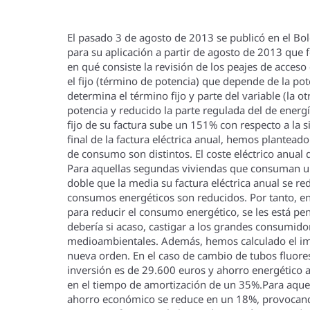
El pasado 3 de agosto de 2013 se publicó en el Bole
para su aplicación a partir de agosto de 2013 que 
en qué consiste la revisión de los peajes de acceso
el fijo (término de potencia) que depende de la po
determina el término fijo y parte del variable (la
potencia y reducido la parte regulada del de energí
fijo de su factura sube un 151% con respecto a la s
final de la factura eléctrica anual, hemos plantea
de consumo son distintos. El coste eléctrico anua
Para aquellas segundas viviendas que consuman un
doble que la media su factura eléctrica anual se r
consumos energéticos son reducidos. Por tanto, en
para reducir el consumo energético, se les está pena
deberí­a si acaso, castigar a los grandes consumi
medioambientales. Además, hemos calculado el impa
nueva orden. En el caso de cambio de tubos fluores
inversión es de 29.600 euros y ahorro energético
en el tiempo de amortización de un 35%.Para aquell
ahorro económico se reduce en un 18%, provocando u