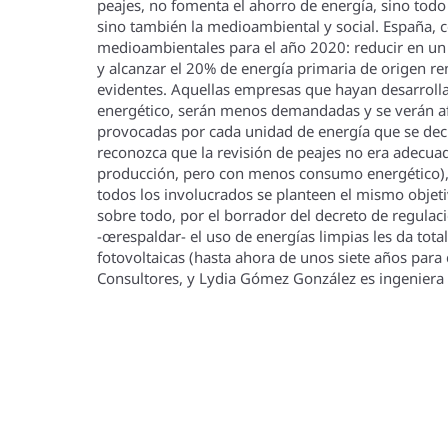
peajes, no fomenta el ahorro de energí­a, sino todo
sino también la medioambiental y social. España, 
medioambientales para el año 2020: reducir en un 
y alcanzar el 20% de energí­a primaria de origen re
evidentes. Aquellas empresas que hayan desarrollad
energético, serán menos demandadas y se verán af
provocadas por cada unidad de energí­a que se de
reconozca que la revisión de peajes no era adecua
producción, pero con menos consumo energético), p
todos los involucrados se planteen el mismo objeti
sobre todo, por el borrador del decreto de regulac
-œrespaldar- el uso de energí­as limpias les da to
fotovoltaicas (hasta ahora de unos siete años para c
Consultores, y Lydia Gómez González es ingeniera 