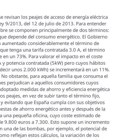
 revisan los peajes de acceso de energí­a eléctrica
ey 9/2013, del 12 de julio de 2013. Para entender
o libre se componen principalmente de dos términos:
a) que depende del consumo energético. El Gobierno
e ha aumentado considerablemente el término de
que tenga una tarifa contratada 3.0 A, el término
e en un 73%. Para valorar el impacto en el coste
 A y potencia contratada (5kW) pero cuyos hábitos
s decir unos 2.000 kWh) se incrementará en un 11%.
No obstante, para aquella familia que consuma el
iones perjudican a aquellos consumidores cuyos
adoptado medidas de ahorro y eficiencia energética
s peajes, en vez de subir tanto el término fijo,
s y evitando que España cumpla con sus objetivos
estas de ahorro energético antes y después de la
ara una pequeña oficina, cuyo coste estimado de
de 9.800 euros a 7.300. Esto supone un incremento
en una de las bombas, por ejemplo, el potencial de
o reflejan estos cálculos, la variación de los