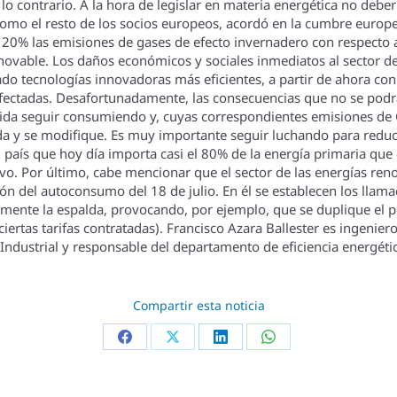
 lo contrario. A la hora de legislar en materia energética no deb
como el resto de los socios europeos, acordó en la cumbre europ
20% las emisiones de gases de efecto invernadero con respecto a
novable. Los daños económicos y sociales inmediatos al sector de 
o tecnologí­as innovadoras más eficientes, a partir de ahora con 
ectadas. Desafortunadamente, las consecuencias que no se podr
cida seguir consumiendo y, cuyas correspondientes emisiones d
da y se modifique. Es muy importante seguir luchando para reduc
aí­s que hoy dí­a importa casi el 80% de la energí­a primaria qu
vo. Por último, cabe mencionar que el sector de las energí­as ren
ión del autoconsumo del 18 de julio. En él se establecen los llam
talmente la espalda, provocando, por ejemplo, que se duplique el 
iertas tarifas contratadas). Francisco Azara Ballester es ingenier
Industrial y responsable del departamento de eficiencia energéti
Compartir esta noticia