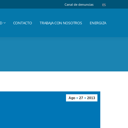
Canal de denuncias
Canal de denuncias
ES
ES
AD
CONTACTO
TRABAJA CON NOSOTROS
ENERGIZA
AD
CONTACTO
TRABAJA CON NOSOTROS
ENERGIZA
Ago
27
2013