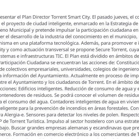
sentar el Plan Director Torrent Smart City. El pasado jueves, el 
el proyecto de ciudad inteligente, enmarcado en la Estrategia d
eno Municipal y pretende impulsar la participación ciudadana en l
r el desarrollo de la industria del conocimiento en el municipio, 
a misma en una plataforma tecnológica. Además, para promover e inc
ty y como actuación transversal se propone Secure Torrent, cuya 
sistemas e infraestructuras TIC. El Plan está dividido en ámbitos 
Participación Ciudadana se encuentran las acciones de: Constituci
de colectivos empresariales, universidades, colegios de ingenier
a información del Ayuntamiento. Actualmente en proceso de impl
entre el Ayuntamiento y los ciudadanos de Torrent. En el ámbito 
ciones: Edificios inteligentes. Reducción de consumo de agua y en
 contenedores de residuos. Se podrá conocer el volumen de resid
a el consumo del agua. Contadores inteligentes de agua en vivienda
eligente para la prevención de incendios en áreas forestales. Co
iva Alergia-e. Sensores para detectar los niveles de polen. Respe
APP de Torrent Turí­stica. Impulso al sector hostelero con una est
abajo. Buscar grandes empresas alemanas y escandinavas que prem
ce. Formación en comercio electrónico a los comerciantes de To