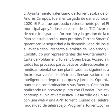
El Ayuntamiento valenciano de Torrent acaba de pre
Andrés Campos, fue el encargado de dar a conocer 
2020. El Plan fue aprobado recientemente por el Pl
municipal apoyándose en el uso de las TIC, favorece
de red e integrar la información y la gestión de l
Plan se establecerán unos premios Torrent Smart Ci
garanticen la seguridad y la disponibilidad de los 
a llevar a cabo. Respecto al ámbito de Gobierno y 
Constituido por representantes del Ayuntamiento, 
Carta de Poblament. Torrent Open Data. Acceso a l
todos los procesos participativos bidireccionales 
medioambiental se han planificado las siguientes ac
Incorporar vehí­culos eléctricos. Sensorización de
inteligente de riego de parques y jardines. Optimiz
puntos de contaminación y sus fuentes. Gestión int
realizando un proyecto piloto con El Vedat. Iniciat
contempla: Iniciativa turí­stica. Desarrollo de un 
con una web y una APP. Torrent. Ciudad del Teletr
modalidad de teletrabajo. Programa TorrentEcommer