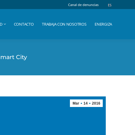
Canal de denuncias
Canal de denuncias
ES
ES
AD
CONTACTO
TRABAJA CON NOSOTROS
ENERGIZA
AD
CONTACTO
TRABAJA CON NOSOTROS
ENERGIZA
Smart City
Mar
14
2016