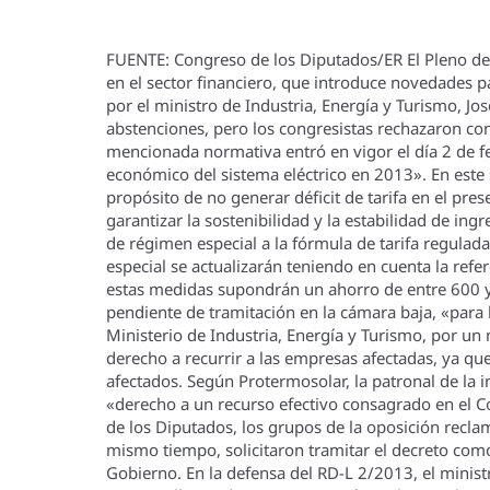
FUENTE: Congreso de los Diputados/ER El Pleno del
en el sector financiero, que introduce novedades pa
por el ministro de Industria, Energí­a y Turismo, Jo
abstenciones, pero los congresistas rechazaron co
mencionada normativa entró en vigor el dí­a 2 de feb
económico del sistema eléctrico en 2013». En este 
propósito de no generar déficit de tarifa en el pre
garantizar la sostenibilidad y la estabilidad de ing
de régimen especial a la fórmula de tarifa regulada 
especial se actualizarán teniendo en cuenta la refe
estas medidas supondrán un ahorro de entre 600 y 
pendiente de tramitación en la cámara baja, «para 
Ministerio de Industria, Energí­a y Turismo, por u
derecho a recurrir a las empresas afectadas, ya que
afectados. Según Protermosolar, la patronal de la in
«derecho a un recurso efectivo consagrado en el 
de los Diputados, los grupos de la oposición reclam
mismo tiempo, solicitaron tramitar el decreto como
Gobierno. En la defensa del RD-L 2/2013, el minist