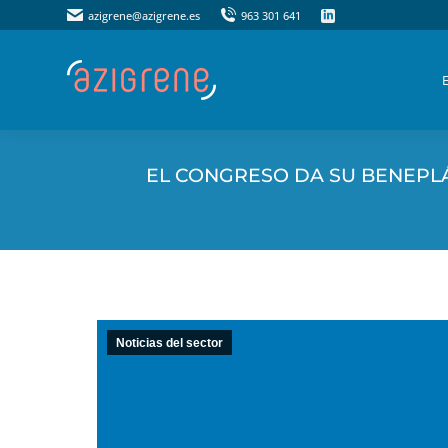
azigrene@azigrene.es
azigrene@azigrene.es
963 301 641
963 301 641
EL CONGRESO DA SU BENEPLÁ
Noticias del sector