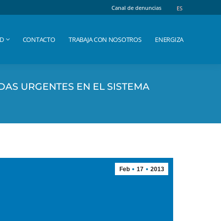
Canal de denuncias
Canal de denuncias
ES
ES
AD
CONTACTO
TRABAJA CON NOSOTROS
ENERGIZA
AD
CONTACTO
TRABAJA CON NOSOTROS
ENERGIZA
DAS URGENTES EN EL SISTEMA
Feb
17
2013