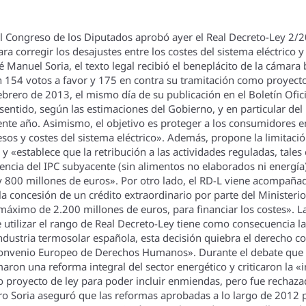
 Congreso de los Diputados aprobó ayer el Real Decreto-Ley 2/20
ra corregir los desajustes entre los costes del sistema eléctrico 
sé Manuel Soria, el texto legal recibió el beneplácito de la cámara
n 154 votos a favor y 175 en contra su tramitación como proyecto
rero de 2013, el mismo dí­a de su publicación en el Boletí­n Ofici
sentido, según las estimaciones del Gobierno, y en particular del
sente año. Asimismo, el objetivo es proteger a los consumidores e
resos y costes del sistema eléctrico». Además, propone la limitació
y «establece que la retribución a las actividades reguladas, tales
rencia del IPC subyacente (sin alimentos no elaborados ni energí­a
800 millones de euros». Por otro lado, el RD-L viene acompañado
la concesión de un crédito extraordinario por parte del Ministeri
n máximo de 2.200 millones de euros, para financiar los costes». 
 utilizar el rango de Real Decreto-Ley tiene como consecuencia la 
dustria termosolar española, esta decisión quiebra el derecho const
Convenio Europeo de Derechos Humanos». Durante el debate que t
aron una reforma integral del sector energético y criticaron la «
 proyecto de ley para poder incluir enmiendas, pero fue rechazad
ro Soria aseguró que las reformas aprobadas a lo largo de 2012 p