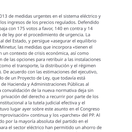
13 de medidas urgentes en el sistema eléctrico y
y los ingresos de los precios regulados. Defendido
 baja con 175 votos a favor, 140 en contra y 14
 de ley por el procedimiento de urgencia. La
al del Estado, y persigue «asegurar el equilibrio
 Minetur, las medidas que incorpora «tienen el
n un contexto de crisis económica, así­ como
n de las opciones para retribuir a las instalaciones
 como el transporte, la distribución y el régimen
). De acuerdo con las estimaciones del ejecutivo,
 de un Proyecto de Ley, que todaví­a está
o de Hacienda y Administraciones Públicas al
La convalidación de la nueva normativa deja sin
privación del derecho a recurrir por parte de los
itucional a la tutela judicial efectiva y el
uvo lugar ayer sobre este asunto en el Congreso
improvisación» continua y los «parches» del PP. Al
o por la mayorí­a absoluta del partido en el
ara el sector eléctrico han permitido un ahorro de