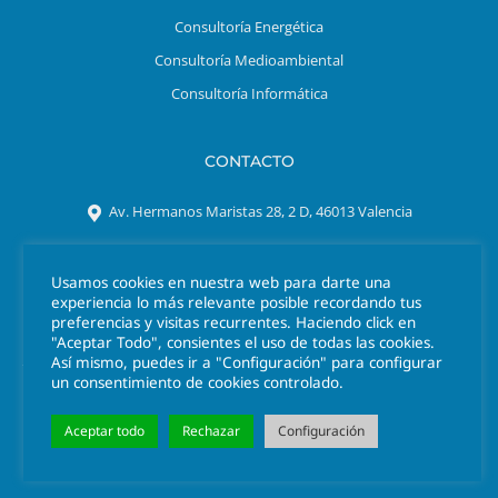
Consultoría Energética
Consultoría Medioambiental
Consultoría Informática
CONTACTO
Av. Hermanos Maristas 28, 2 D, 46013 Valencia
Tel. 963 301 641
Usamos cookies en nuestra web para darte una
azigrene@azigrene.es
experiencia lo más relevante posible recordando tus
preferencias y visitas recurrentes. Haciendo click en
"Aceptar Todo", consientes el uso de todas las cookies.
Así mismo, puedes ir a "Configuración" para configurar
un consentimiento de cookies controlado.
Aceptar todo
Rechazar
Configuración
© 2026 Azigrene
Información Legal