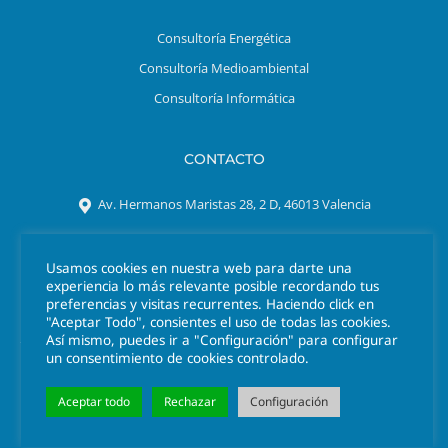
Consultoría Energética
Consultoría Medioambiental
Consultoría Informática
CONTACTO
Av. Hermanos Maristas 28, 2 D, 46013 Valencia
Tel. 963 301 641
Usamos cookies en nuestra web para darte una
azigrene@azigrene.es
experiencia lo más relevante posible recordando tus
preferencias y visitas recurrentes. Haciendo click en
"Aceptar Todo", consientes el uso de todas las cookies.
Así mismo, puedes ir a "Configuración" para configurar
un consentimiento de cookies controlado.
Aceptar todo
Rechazar
Configuración
© 2026 Azigrene
Información Legal