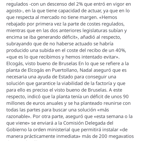
regulados -con un descenso del 2% que entró en vigor en
agosto-, en la que tiene capacidad de actuar, ya que en lo
que respecta al mercado no tiene margen. «Hemos
rebajado por primera vez la parte de costes regulados,
mientras que en las dos anteriores legislaturas subí­an y
encima se iba generando déficit», añadió al respecto,
subrayando que de no haberse actuado se habrí­a
producido una subida en el coste del recibo de un 40%,
«que es lo que recibimos y hemos intentado evitar».
Elcogás, visto bueno de Bruselas En lo que se refiere a la
planta de Elcogás en Puertollano, Nadal aseguró que es
necesaria una ayuda de Estado para conseguir una
solución que garantice la viabilidad de la factorí­a y que
para ello es preciso el visto bueno de Bruselas. A este
respecto, indicó que la planta tení­a un déficit de unos 90
millones de euros anuales y se ha planteado reunirse con
todas las partes para buscar una solución «más
razonable». Por otra parte, aseguró que «esta semana o la
que viene» se enviará a la Comisión Delegada del
Gobierno la orden ministerial que permitirá instalar «de
manera prácticamente inmediata» más de 200 megavatios