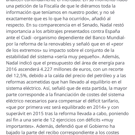
una petición de la Fiscalí­a de que le diéramos toda la
información que tení­amos en nuestro poder, y no sé
exactamente que es lo que ha ocurrido», añadió al
respecto. En su comparecencia en el Senado, Nadal restó
importancia a los arbitrajes presentados contra España
ante el Ciadi -organismo dependiente del Banco Mundial-
por la reforma de la renovables y señaló que en el «peor
de los extremos» su impacto sobre el conjunto de la
estabilidad del sistema «serí­a muy pequeño». Además,
Nadal indicó que el presupuesto del área de energí­a para
2016 ascenderá 4.227 millones de euros, con un recorte
del 12,5%, debido a la caí­da del precio del petróleo y a las
reformas acometidas que han llevado al equilibrio en el
sistema eléctrico. Así­, señaló que de esta partida, la mayor
parte corresponde a la financiación de costes del sistema
eléctrico necesarios para compensar el déficit tarifario,
«que por primera vez será equilibrado en 2014» y con
superávit en 2015 tras la reforma llevada a cabo, poniendo
así­ fin a una serie de 12 ejercicios con déficits «muy
importantes». Además, defendió que el Gobierno ha
bajado la parte del recibo correspondiente a los costes