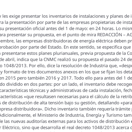
les exige presentar los inventarios de instalaciones y planes de i
ra la presentación por parte de las empresas propietarias de instal
su presentación oficial antes del 1 de mayo: en 24 horas. Lo mism
para presentar su propuesta, en el punto de mira REDACCIÓN – 
iembre, las empresas distribuidoras de energí­a eléctrica deben p
bación por parte del Estado. En este sentido, se especifica que la 
 presentarse estos planes plurianuales, previa propuesta de la 
e abril, indica que la CNMC realizó su propuesta el pasado 24 de a
o 1048/2013. Por ello, dice la resolución de Industria que, «desp
 y formato de tres documentos anexos en los que se fijan los deta
e en 2015 pero también 2016 y 2017. Todo ello para antes del 1 de
o dividido en dos partes: por un lado, el inventario debe recoger
aracterí­sticas técnicas y administrativas de cada instalación, fec
acterí­sticas «que resultasen necesarias para el cálculo de la retr
s de distribución de alta tensión bajo su gestión, detallando «para 
empresa distribuidora». Dicho inventario también requerí­a trámite
 Adicionalmente, el Ministerio de Industria, Energí­a y Turismo ta
 las nuevas auditorí­as externas para los activos de distribución 
 Eléctrico, sino que desarrolla el real decreto 1048/2013 acerca d