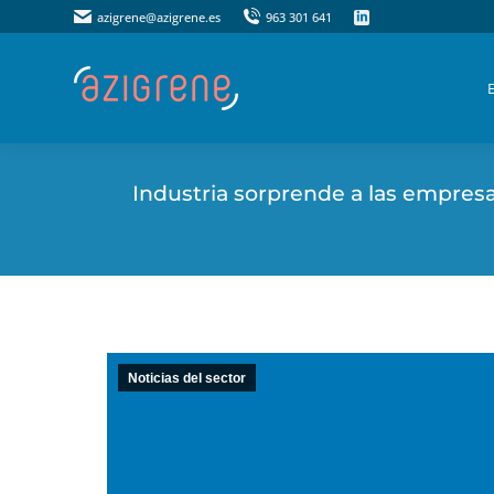
azigrene@azigrene.es
azigrene@azigrene.es
963 301 641
963 301 641
Industria sorprende a las empresas
Noticias del sector