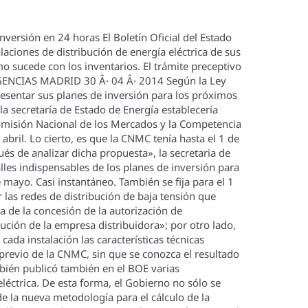
nversión en 24 horas El Boletí­n Oficial del Estado
aciones de distribución de energí­a eléctrica de sus
o sucede con los inventarios. El trámite preceptivo
AGENCIAS MADRID 30 Â· 04 Â· 2014 Según la Ley
resentar sus planes de inversión para los próximos
secretarí­a de Estado de Energí­a establecerí­a
Comisión Nacional de los Mercados y la Competencia
bril. Lo cierto, es que la CNMC tení­a hasta el 1 de
ués de analizar dicha propuesta», la secretaria de
lles indispensables de los planes de inversión para
 mayo. Casi instantáneo. También se fija para el 1
 las redes de distribución de baja tensión que
ha de la concesión de la autorización de
ibución de la empresa distribuidora»; por otro lado,
cada instalación las caracterí­sticas técnicas
 previo de la CNMC, sin que se conozca el resultado
mbién publicó también en el BOE varias
eléctrica. De esta forma, el Gobierno no sólo se
e la nueva metodologí­a para el cálculo de la