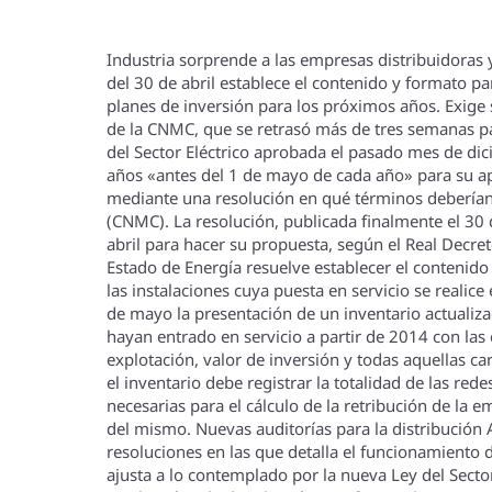
Industria sorprende a las empresas distribuidoras y 
del 30 de abril establece el contenido y formato pa
planes de inversión para los próximos años. Exige 
de la CNMC, que se retrasó más de tres semanas 
del Sector Eléctrico aprobada el pasado mes de dic
años «antes del 1 de mayo de cada año» para su apro
mediante una resolución en qué términos deberí­an
(CNMC). La resolución, publicada finalmente el 30 d
abril para hacer su propuesta, según el Real Decret
Estado de Energí­a resuelve establecer el contenido
las instalaciones cuya puesta en servicio se realic
de mayo la presentación de un inventario actualizad
hayan entrado en servicio a partir de 2014 con las c
explotación, valor de inversión y todas aquellas car
el inventario debe registrar la totalidad de las rede
necesarias para el cálculo de la retribución de la 
del mismo. Nuevas auditorí­as para la distribución
resoluciones en las que detalla el funcionamiento de
ajusta a lo contemplado por la nueva Ley del Sector