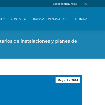
Canal de denuncias
Canal de denuncias
ES
ES
AD
CONTACTO
TRABAJA CON NOSOTROS
ENERGIZA
AD
CONTACTO
TRABAJA CON NOSOTROS
ENERGIZA
tarios de instalaciones y planes de
May
1
2014