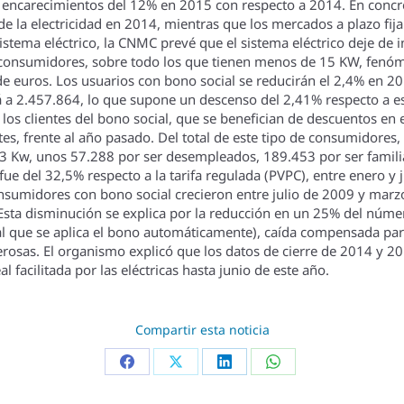
 encarecimientos del 12% en 2015 con respecto a 2014. En concr
la electricidad en 2014, mientras que los mercados a plazo fija
sistema eléctrico, la CNMC prevé que el sistema eléctrico deje de
s consumidores, sobre todo los que tienen menos de 15 KW, fenóm
de euros. Los usuarios con bono social se reducirán el 2,4% en 
erá a 2.457.864, lo que supone un descenso del 2,41% respecto a 
os clientes del bono social, que se benefician de descuentos en e
tes, frente al año pasado. Del total de este tipo de consumidores
a 3 Kw, unos 57.288 por ser desempleados, 189.453 por ser fami
 fue del 32,5% respecto a la tarifa regulada (PVPC), entre enero y
onsumidores con bono social crecieron entre julio de 2009 y ma
 Esta disminución se explica por la reducción en un 25% del núme
 que se aplica el bono automáticamente), caí­da compensada pa
rosas. El organismo explicó que los datos de cierre de 2014 y 20
 facilitada por las eléctricas hasta junio de este año.
Compartir esta noticia