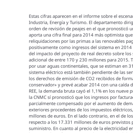
Estas cifras aparecen en el informe sobre el escen
Industria, Energí­a y Turismo. El departamento diri
orden de revisión de peajes en el que pronosticó u
aporta una cifra final para 2014 más optimista que
reliquidaciones por las primas a las renovables p
positivamente como ingresos del sistema en 2014 
del impacto del proyecto de real decreto sobre los
adicional de entre 170 y 230 millones para 2015. T
por usar aguas continentales, que se estiman en 318
sistema eléctrico está también pendiente de las se
los derechos de emisión de CO2 recibidos de forma 
conservador» y prevé acabar 2014 con una caí­da 
REE, la demanda bruta cayó el 1,1% en los nueve pr
la CNMC sí­ pronosticó que los ingresos por factu
parcialmente compensado por el aumento de deman
exteriores procedentes de los impuestos eléctricos
millones de euros. En el lado contrario, en el de 
respecto a los 17.331 millones de euros previstos 
suministro. En cuanto al precio de la electricidad e