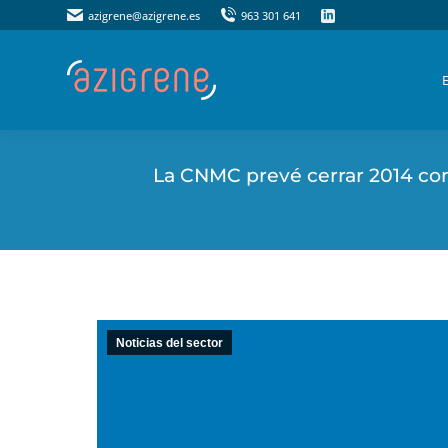
azigrene@azigrene.es
azigrene@azigrene.es
963 301 641
963 301 641
La CNMC prevé cerrar 2014 con u
Noticias del sector