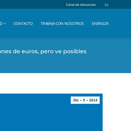
Canal de denuncias
Canal de denuncias
ES
ES
AD
CONTACTO
TRABAJA CON NOSOTROS
ENERGIZA
AD
CONTACTO
TRABAJA CON NOSOTROS
ENERGIZA
lones de euros, pero ve posibles
Dic
5
2014