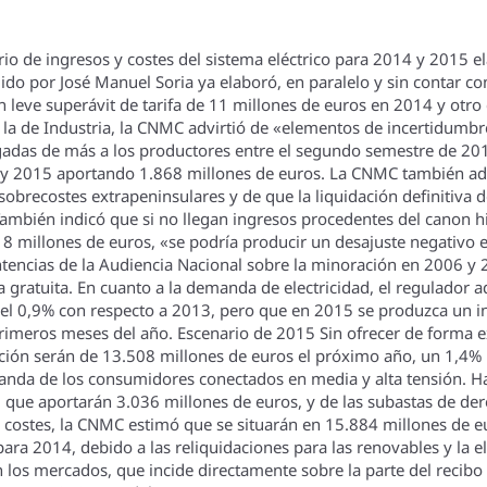
ario de ingresos y costes del sistema eléctrico para 2014 y 2015 
gido por José Manuel Soria ya elaboró, en paralelo y sin contar co
n leve superávit de tarifa de 11 millones de euros en 2014 y otr
 la de Industria, la CNMC advirtió de «elementos de incertidumbr
agadas de más a los productores entre el segundo semestre de 201
y 2015 aportando 1.868 millones de euros. La CNMC también advi
 sobrecostes extrapeninsulares y de que la liquidación definitiva
ambién indicó que si no llegan ingresos procedentes del canon hi
 millones de euros, «se podrí­a producir un desajuste negativo en
ntencias de la Audiencia Nacional sobre la minoración en 2006 y 2
gratuita. En cuanto a la demanda de electricidad, el regulador a
del 0,9% con respecto a 2013, pero que en 2015 se produzca un i
imeros meses del año. Escenario de 2015 Sin ofrecer de forma exp
ración serán de 13.508 millones de euros el próximo año, un 1,4
da de los consumidores conectados en media y alta tensión. Hab
, que aportarán 3.036 millones de euros, y de las subastas de d
los costes, la CNMC estimó que se situarán en 15.884 millones de
para 2014, debido a las reliquidaciones para las renovables y la 
n los mercados, que incide directamente sobre la parte del recibo d