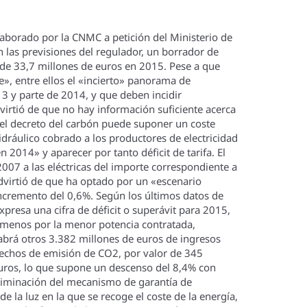
elaborado por la CNMC a petición del Ministerio de
n las previsiones del regulador, un borrador de
o de 33,7 millones de euros en 2015. Pese a que
e», entre ellos el «incierto» panorama de
3 y parte de 2014, y que deben incidir
rtió de que no hay información suficiente acerca
 del decreto del carbón puede suponer un coste
dráulico cobrado a los productores de electricidad
 2014» y aparecer por tanto déficit de tarifa. El
007 a las eléctricas del importe correspondiente a
dvirtió de que ha optado por un «escenario
ncremento del 0,6%. Según los últimos datos de
resa una cifra de déficit o superávit para 2015,
% menos por la menor potencia contratada,
rá otros 3.382 millones de euros de ingresos
erechos de emisión de CO2, por valor de 345
 euros, lo que supone un descenso del 8,4% con
eliminación del mecanismo de garantí­a de
e la luz en la que se recoge el coste de la energí­a,