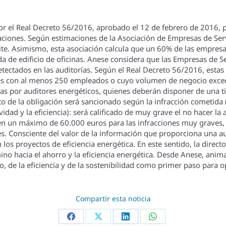
 por el Real Decreto 56/2016, aprobado el 12 de febrero de 2016, 
talaciones. Según estimaciones de la Asociación de Empresas de Ser
te. Asimismo, esta asociación calcula que un 60% de las empresa
da de edificio de oficinas. Anese considera que las Empresas de S
etectados en las auditorí­as. Según el Real Decreto 56/2016, estas 
s con al menos 250 empleados o cuyo volumen de negocio exceda
adas por auditores energéticos, quienes deberán disponer de una ti
nto de la obligación será sancionado según la infracción cometid
dad y la eficiencia): será calificado de muy grave el no hacer la a
 en un máximo de 60.000 euros para las infracciones muy graves, 
. Consciente del valor de la información que proporciona una aud
 los proyectos de eficiencia energética. En este sentido, la direc
mino hacia el ahorro y la eficiencia energética. Desde Anese, an
, de la eficiencia y de la sostenibilidad como primer paso para op
Compartir esta noticia