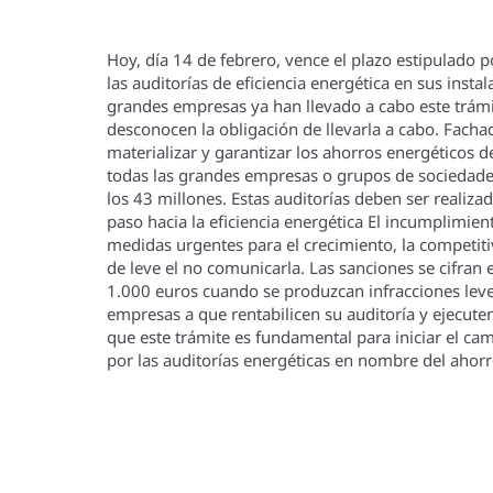
Hoy, dí­a 14 de febrero, vence el plazo estipulado
las auditorí­as de eficiencia energética en sus ins
grandes empresas ya han llevado a cabo este trámi
desconocen la obligación de llevarla a cabo. Facha
materializar y garantizar los ahorros energéticos d
todas las grandes empresas o grupos de sociedade
los 43 millones. Estas auditorí­as deben ser realiz
paso hacia la eficiencia energética El incumplimie
medidas urgentes para el crecimiento, la competitivi
de leve el no comunicarla. Las sanciones se cifran
1.000 euros cuando se produzcan infracciones leves
empresas a que rentabilicen su auditorí­a y ejecuten
que este trámite es fundamental para iniciar el ca
por las auditorí­as energéticas en nombre del ahorro