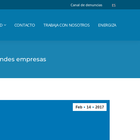
Canal de denuncias
Canal de denuncias
ES
ES
AD
CONTACTO
TRABAJA CON NOSOTROS
ENERGIZA
AD
CONTACTO
TRABAJA CON NOSOTROS
ENERGIZA
grandes empresas
Feb
14
2017