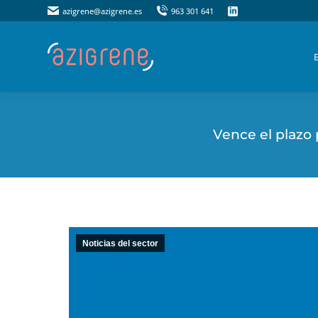
azigrene@azigrene.es
azigrene@azigrene.es
963 301 641
963 301 641
Vence el plazo 
Noticias del sector