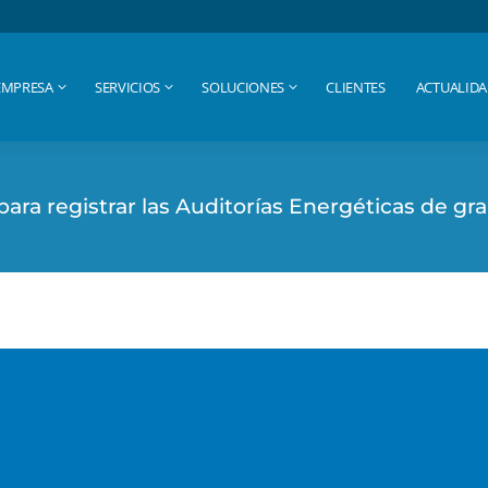
EMPRESA
SERVICIOS
SOLUCIONES
CLIENTES
ACTUALID
EMPRESA
SERVICIOS
SOLUCIONES
CLIENTES
ACTUALID
para registrar las Auditorí­as Energéticas de 