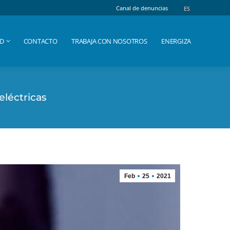
Canal de denuncias
Canal de denuncias
ES
ES
AD
CONTACTO
TRABAJA CON NOSOTROS
ENERGIZA
AD
CONTACTO
TRABAJA CON NOSOTROS
ENERGIZA
eléctricas
Feb
25
2021