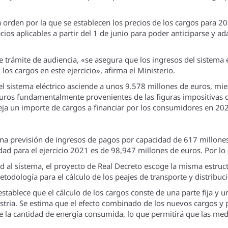
ta orden por la que se establecen los precios de los cargos para 2
cios aplicables a partir del 1 de junio para poder anticiparse y ad
 trámite de audiencia, «se asegura que los ingresos del sistema e
los cargos en este ejercicio», afirma el Ministerio.
el sistema eléctrico asciende a unos 9.578 millones de euros, m
uros fundamentalmente provenientes de las figuras impositivas d
ja un importe de cargos a financiar por los consumidores en 20
 una previsión de ingresos de pagos por capacidad de 617 millon
ad para el ejercicio 2021 es de 98,947 millones de euros. Por lo 
d al sistema, el proyecto de Real Decreto escoge la misma estructu
dología para el cálculo de los peajes de transporte y distribució
tablece que el cálculo de los cargos conste de una parte fija y u
tria. Se estima que el efecto combinado de los nuevos cargos y p
 la cantidad de energía consumida, lo que permitirá que las medi