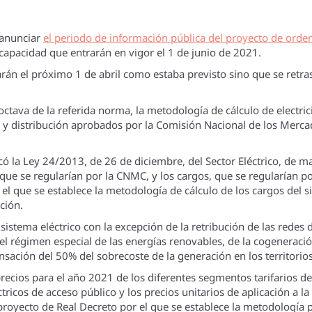
e anunciar
el periodo de información pública del proyecto de orden
 capacidad que entrarán en vigor el 1 de junio de 2021.
obarán el próximo 1 de abril como estaba previsto sino que se re
 octava de la referida norma, la metodología de cálculo de electr
e y distribución aprobados por la Comisión Nacional de los Merca
ó la Ley 24/2013, de 26 de diciembre, del Sector Eléctrico, de ma
, que se regularían por la CNMC, y los cargos, que se regularían p
 el que se establece la metodología de cálculo de los cargos del s
ción.
sistema eléctrico con la excepción de la retribución de las redes d
del régimen especial de las energías renovables, de la cogeneraci
nsación del 50% del sobrecoste de la generación en los territorio
ecios para el año 2021 de los diferentes segmentos tarifarios de l
tricos de acceso público y los precios unitarios de aplicación a l
royecto de Real Decreto por el que se establece la metodología pa