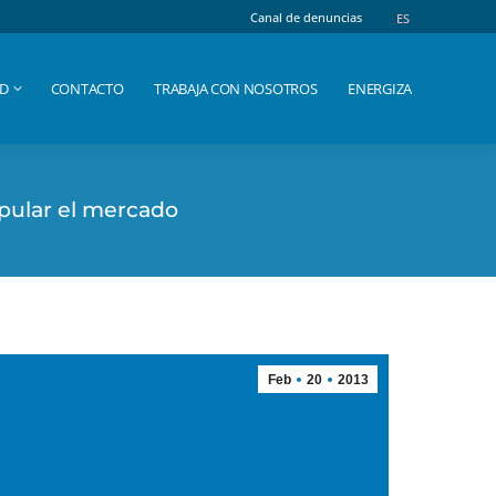
Canal de denuncias
Canal de denuncias
ES
ES
AD
CONTACTO
TRABAJA CON NOSOTROS
ENERGIZA
AD
CONTACTO
TRABAJA CON NOSOTROS
ENERGIZA
ipular el mercado
Feb
20
2013