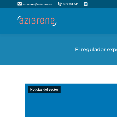
azigrene@azigrene.es
azigrene@azigrene.es
963 301 641
963 301 641
El regulador exp
Noticias del sector