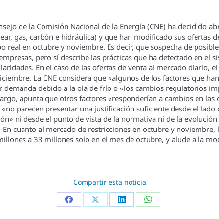
jo de la Comisión Nacional de la Energí­a (CNE) ha decidido abr
ear, gas, carbón e hidráulica) y que han modificado sus ofertas d
po real en octubre y noviembre. Es decir, que sospecha de posibl
empresas, pero sí­ describe las prácticas que ha detectado en el si
laridades. En el caso de las ofertas de venta al mercado diario, e
ciembre. La CNE considera que «algunos de los factores que han p
demanda debido a la ola de frí­o o «los cambios regulatorios imp
bargo, apunta que otros factores «responderí­an a cambios en las 
 «no parecen presentar una justificación suficiente desde el lado 
ón» ni desde el punto de vista de la normativa ni de la evolución
. En cuanto al mercado de restricciones en octubre y noviembre, 
lones a 33 millones solo en el mes de octubre, y alude a la modif
Compartir esta noticia