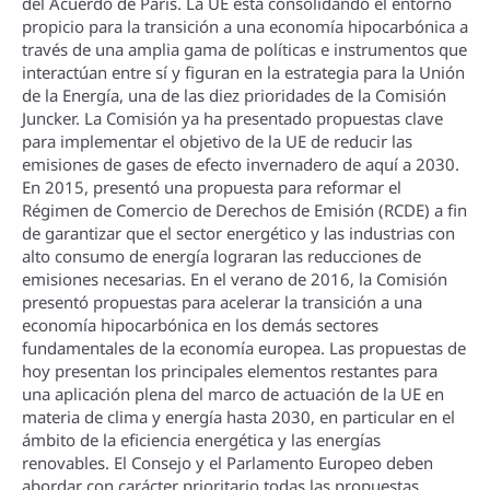
del Acuerdo de Parí­s. La UE está consolidando el entorno
propicio para la transición a una economí­a hipocarbónica a
través de una amplia gama de polí­ticas e instrumentos que
interactúan entre sí­ y figuran en la estrategia para la Unión
de la Energí­a, una de las diez prioridades de la Comisión
Juncker. La Comisión ya ha presentado propuestas clave
para implementar el objetivo de la UE de reducir las
emisiones de gases de efecto invernadero de aquí­ a 2030.
En 2015, presentó una propuesta para reformar el
Régimen de Comercio de Derechos de Emisión (RCDE) a fin
de garantizar que el sector energético y las industrias con
alto consumo de energí­a lograran las reducciones de
emisiones necesarias. En el verano de 2016, la Comisión
presentó propuestas para acelerar la transición a una
economí­a hipocarbónica en los demás sectores
fundamentales de la economí­a europea. Las propuestas de
hoy presentan los principales elementos restantes para
una aplicación plena del marco de actuación de la UE en
materia de clima y energí­a hasta 2030, en particular en el
ámbito de la eficiencia energética y las energí­as
renovables. El Consejo y el Parlamento Europeo deben
abordar con carácter prioritario todas las propuestas