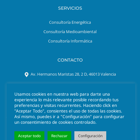
SERVICIOS
Consultoría Energética
Consultoría Medioambiental
Consultoría Informática
CONTACTO
Av. Hermanos Maristas 28, 2 D, 46013 Valencia
Tel. 963 301 641
Usamos cookies en nuestra web para darte una
azigrene@azigrene.es
experiencia lo más relevante posible recordando tus
preferencias y visitas recurrentes. Haciendo click en
"Aceptar Todo", consientes el uso de todas las cookies.
Así mismo, puedes ir a "Configuración" para configurar
un consentimiento de cookies controlado.
Aceptar todo
Rechazar
Configuración
© 2026 Azigrene