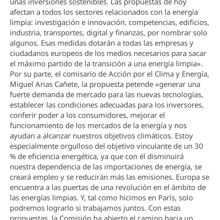
unas inversiones sostenibles. Las propuestas de hoy
afectan a todos los sectores relacionados con la energí­a
limpia: investigación e innovación, competencias, edificios,
industria, transportes, digital y finanzas, por nombrar solo
algunos. Esas medidas dotarán a todas las empresas y
ciudadanos europeos de los medios necesarios para sacar
el máximo partido de la transición a una energí­a limpia».
Por su parte, el comisario de Acción por el Clima y Energí­a,
Miguel Arias Cañete, la propuesta petende «generar una
fuerte demanda de mercado para las nuevas tecnologí­as,
establecer las condiciones adecuadas para los inversores,
conferir poder a los consumidores, mejorar el
funcionamiento de los mercados de la energí­a y nos
ayudan a alcanzar nuestros objetivos climáticos. Estoy
especialmente orgulloso del objetivo vinculante de un 30
% de eficiencia energética, ya que con él disminuirá
nuestra dependencia de las importaciones de energí­a, se
creará empleo y se reducirán más las emisiones. Europa se
encuentra a las puertas de una revolución en el ámbito de
las energí­as limpias. Y, tal como hicimos en Parí­s, solo
podremos lograrlo si trabajamos juntos. Con estas
propuestas, la Comisión ha abierto el camino hacia un